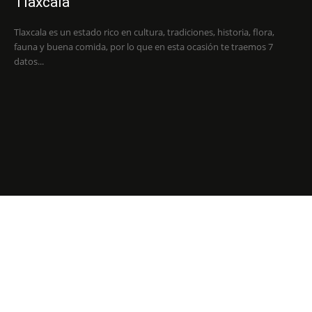
Tlaxcala
Tlaxcala es un estado rico en cultura, tradiciones, historia, flora,
fauna y buena comida, por lo que en esta ocasión te traemos 7
datos...