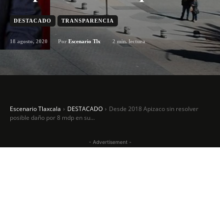
DESTACADO
TRANSPARENCIA
18 agosto, 2020
2
min. lectura
Por
Escenario Tlx
Escenario Tlaxcala
DESTACADO
Desde 2018 Apizaco sin resolver
posible daño por 8 mdp en su...
- Advertisement -