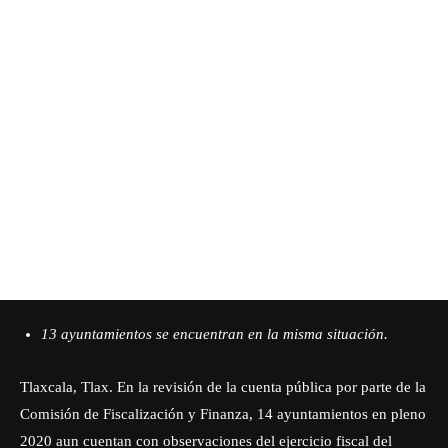
13 ayuntamientos se encuentran en la misma situación.
Tlaxcala, Tlax. En la revisión de la cuenta pública por parte de la
Comisión de Fiscalización y Finanza, 14 ayuntamientos en pleno
2020 aun cuentan con observaciones del ejercicio fiscal del