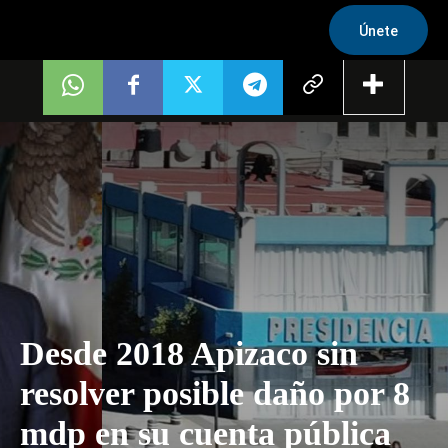
Únete
Desde 2018 Apizaco sin
resolver posible daño por 8
mdp en su cuenta pública