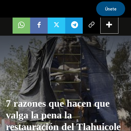
Únete
7 razones que hacen que
valga la pena la
restauración del Tlahuicole