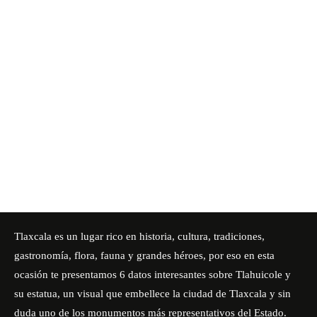
Tlaxcala es un lugar rico en historia, cultura, tradiciones,
gastronomía, flora, fauna y grandes héroes, por eso en esta
ocasión te presentamos 6 datos interesantes sobre Tlahuicole y
su estatua, un visual que embellece la ciudad de Tlaxcala y sin
duda uno de los monumentos más representativos del Estado.