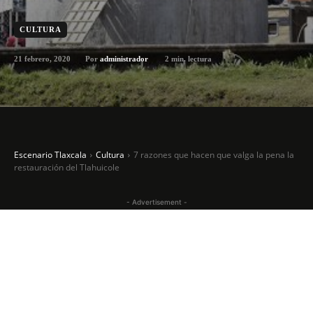
CULTURA
21 febrero, 2020
2
min. lectura
Por
administrador
Escenario Tlaxcala
Cultura
7 razones que hacen que valga la pena la
restauración del Tlahuicole
- Advertisement -