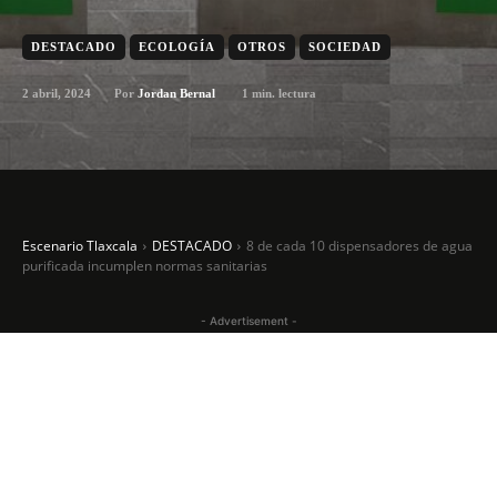
DESTACADO
ECOLOGÍA
OTROS
SOCIEDAD
2 abril, 2024
1
min. lectura
Por
Jordan Bernal
Escenario Tlaxcala
DESTACADO
8 de cada 10 dispensadores de agua
purificada incumplen normas sanitarias
- Advertisement -