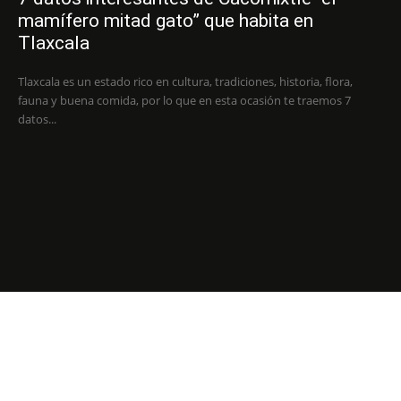
mamífero mitad gato” que habita en
Tlaxcala
Tlaxcala es un estado rico en cultura, tradiciones, historia, flora,
fauna y buena comida, por lo que en esta ocasión te traemos 7
datos...