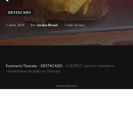
DESTACADO
2 abril, 2024
1
min. lectura
Por
Jordan Bernal
Escenario Tlaxcala
DESTACADO
COEPRIST cierra 6 mataderos
clandestinos de pollo en Tlaxcala
- Advertisement -