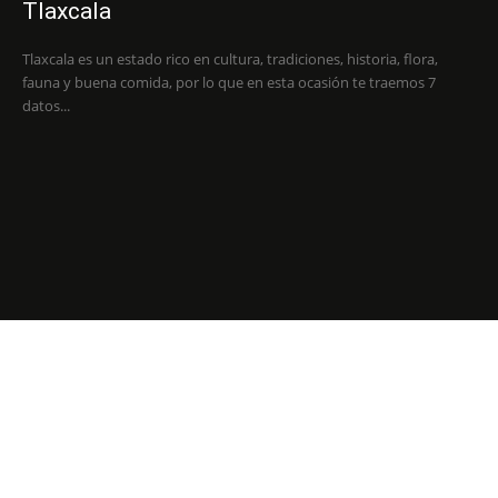
Tlaxcala
Tlaxcala es un estado rico en cultura, tradiciones, historia, flora,
fauna y buena comida, por lo que en esta ocasión te traemos 7
datos...