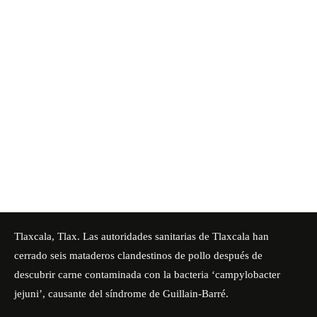
Tlaxcala, Tlax. Las autoridades sanitarias de Tlaxcala han
cerrado seis mataderos clandestinos de pollo después de
descubrir carne contaminada con la bacteria ‘campylobacter
jejuni’, causante del síndrome de Guillain-Barré.