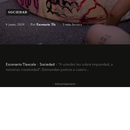
SOCIEDAD
6 junio, 2024
3
min. lectura
Por
Escenario Tlx
Escenario Tlaxcala
Sociedad
“A ustedes les sobra impunidad, a
nosotras creatividad”: Demandan justicia a cuatro...
- Advertisement -