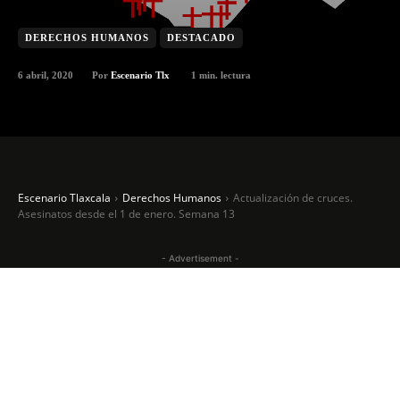
DERECHOS HUMANOS
DESTACADO
6 abril, 2020
1
min. lectura
Por
Escenario Tlx
Escenario Tlaxcala
Derechos Humanos
Actualización de cruces.
Asesinatos desde el 1 de enero. Semana 13
- Advertisement -