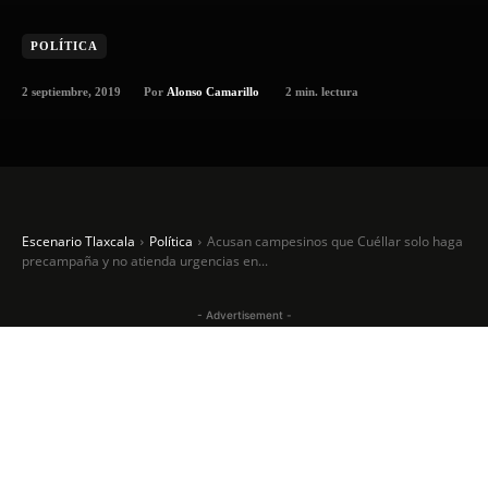
POLÍTICA
2 septiembre, 2019
2
min. lectura
Por
Alonso Camarillo
Escenario Tlaxcala
Política
Acusan campesinos que Cuéllar solo haga
precampaña y no atienda urgencias en...
- Advertisement -