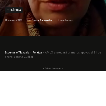
POLÍTICA
16 enero, 2019
1
min. lectura
Por
Alonso Camarillo
Escenario Tlaxcala
Política
AMLO entregará primeros apoyos el 31 de
enero: Lorena Cuéllar
- Advertisement -