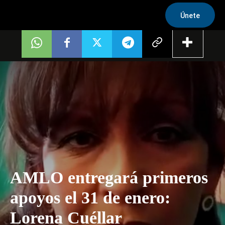
Únete
AMLO entregará primeros
apoyos el 31 de enero:
Lorena Cuéllar