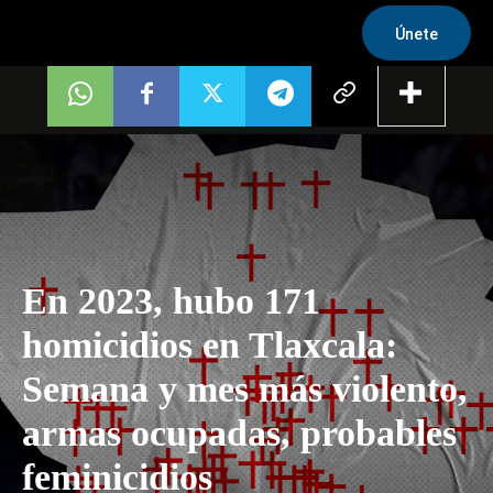
Únete
En 2023, hubo 171
homicidios en Tlaxcala:
Semana y mes más violento,
armas ocupadas, probables
feminicidios