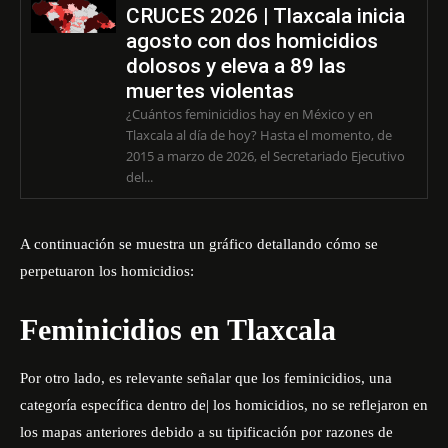
CRUCES 2026 | Tlaxcala inicia
agosto con dos homicidios
dolosos y eleva a 89 las
muertes violentas
¿Cuántos feminicidios hay en México y en
Tlaxcala al día de hoy? Hasta el momento, de
2015 a marzo de 2026, el Secretariado Ejecutivo
del...
A continuación se muestra un gráfico detallando cómo se
perpetuaron los homicidios:
Feminicidios en Tlaxcala
Por otro lado, es relevante señalar que los feminicidios, una
categoría específica dentro de| los homicidios, no se reflejaron en
los mapas anteriores debido a su tipificación por razones de