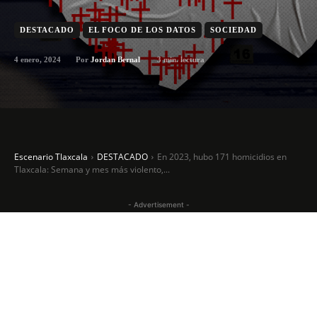
DESTACADO
EL FOCO DE LOS DATOS
SOCIEDAD
4 enero, 2024
3
min. lectura
Por
Jordan Bernal
Escenario Tlaxcala
DESTACADO
En 2023, hubo 171 homicidios en
Tlaxcala: Semana y mes más violento,...
- Advertisement -