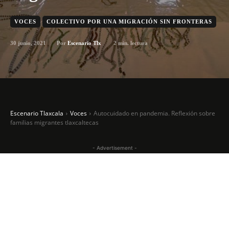
VOCES
COLECTIVO POR UNA MIGRACIÓN SIN FRONTERAS
30 junio, 2021
2
min. lectura
Por
Escenario Tlx
Escenario Tlaxcala
Voces
Autocuidado en pandemia. Reflexión sobre
familias migrantes tlaxcaltecas
- Advertisement -