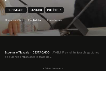
DESTACADO
GÉNERO
POLÍTICA
20 agosto, 2021
4
min. lectura
Por
Boletín
Escenario Tlaxcala
DESTACADO
AVGM: Fray Julián lista obligaciones
de quienes entran ante la trata de...
- Advertisement -