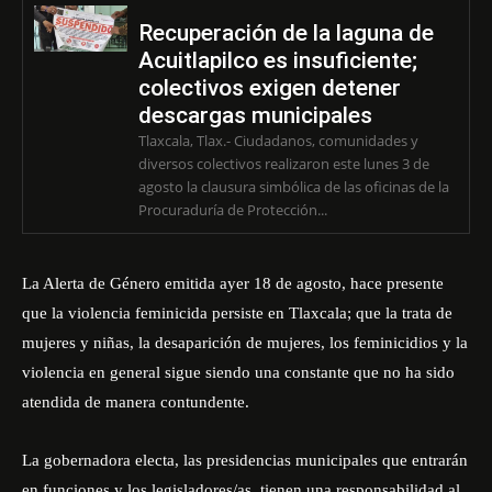
Recuperación de la laguna de
Acuitlapilco es insuficiente;
colectivos exigen detener
descargas municipales
Tlaxcala, Tlax.- Ciudadanos, comunidades y
diversos colectivos realizaron este lunes 3 de
agosto la clausura simbólica de las oficinas de la
Procuraduría de Protección...
La Alerta de Género emitida ayer 18 de agosto, hace presente
que la violencia feminicida persiste en Tlaxcala; que la trata de
mujeres y niñas, la desaparición de mujeres, los feminicidios y la
violencia en general sigue siendo una constante que no ha sido
atendida de manera contundente.
La gobernadora electa, las presidencias municipales que entrarán
en funciones y los legisladores/as, tienen una responsabilidad al