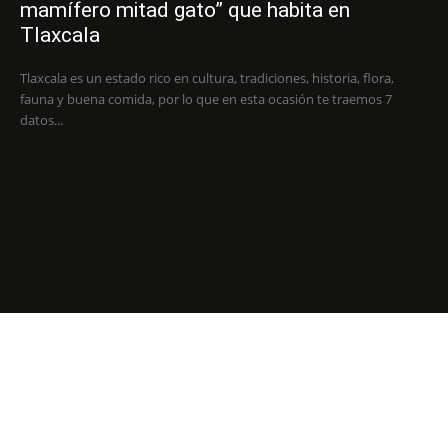
mamífero mitad gato” que habita en
Tlaxcala
Tlaxcala es un estado rico en cultura, tradiciones, historia, flora,
fauna y buena comida, por lo que en esta ocasión te traemos 7
datos...