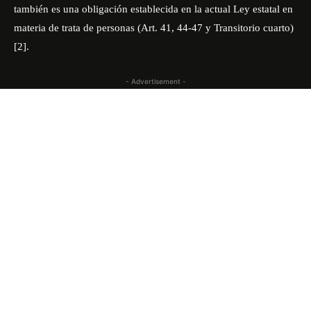
también es una obligación establecida en la actual Ley estatal en
materia de trata de personas (Art. 41, 44-47 y Transitorio cuarto)
[2].
- Advertisement -