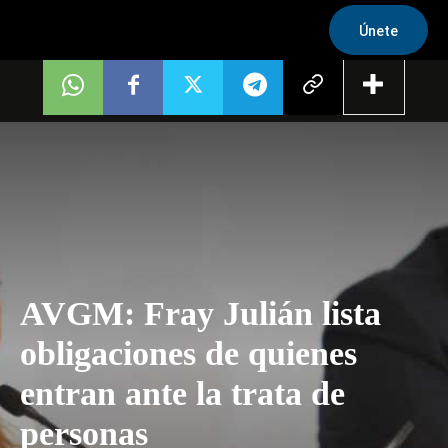
Únete
AVGM: Fray Julián lista
obligaciones de quienes
entran ante la trata de
personas