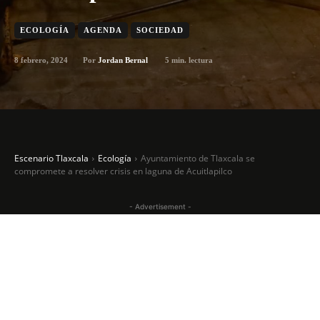
ECOLOGÍA
AGENDA
SOCIEDAD
8 febrero, 2024
5
min. lectura
Por
Jordan Bernal
Escenario Tlaxcala
Ecología
Ayuntamiento de Tlaxcala se
compromete a resolver crisis en laguna de Acuitlapilco
- Advertisement -