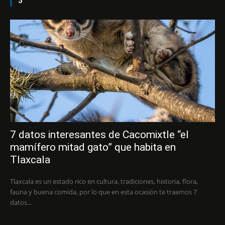
3
7 datos interesantes de Cacomixtle “el
mamífero mitad gato” que habita en
Tlaxcala
Tlaxcala es un estado rico en cultura, tradiciones, historia, flora,
fauna y buena comida, por lo que en esta ocasión te traemos 7
datos...