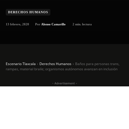
DERECHOS HUMANOS
13 febrero, 2020
2
min. lectura
Por
Alonso Camarillo
Escenario Tlaxcala
Derechos Humanos
Baños para personas trans,
rampas, material braile; organismos autónomos avanzan en inclusión
- Advertisement -