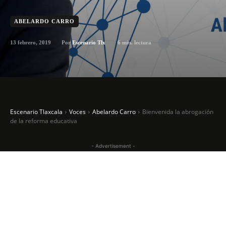
ABELARDO CARRO
13 febrero, 2019
6
min. lectura
Por
Escenario Tlx
Escenario Tlaxcala
Voces
Abelardo Carro
Bienvenida la abrogación
de la reforma educativa
- Advertisement -