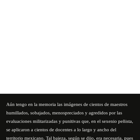
Aún tengo en la memoria las imágenes de cientos de maestros
humillados, sobajados, menospreciados y agredidos por las
evaluaciones militarizadas y punitivas que, en el sexenio peñista,
se aplicaron a cientos de docentes a lo largo y ancho del
territorio mexicano. Tal bajeza, según se dijo, era necesaria, pues