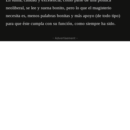
En suma, calidad y excelencia, como parte de una política
neoliberal, se lee y suena bonito, pero lo que el magisterio
necesita es, menos palabras bonitas y más apoyo (de todo tipo)
para que éste cumpla con su función, como siempre ha sido.
- Advertisement -