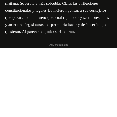
mañana. Soberbia y más soberbia. Claro, las atribuciones
constitucionales y legales les hicieron pensar, a sus consejeros,
que gozarían de un fuero que, cual diputados y senadores de esa
y anteriores legislaturas, les permitiría hacer y deshacer lo que
quisieran. Al parecer, el poder sería eterno.
- Advertisement -