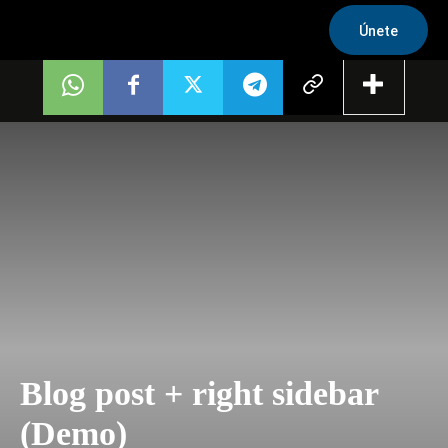
Únete
Blog post + right sidebar
(Demo)