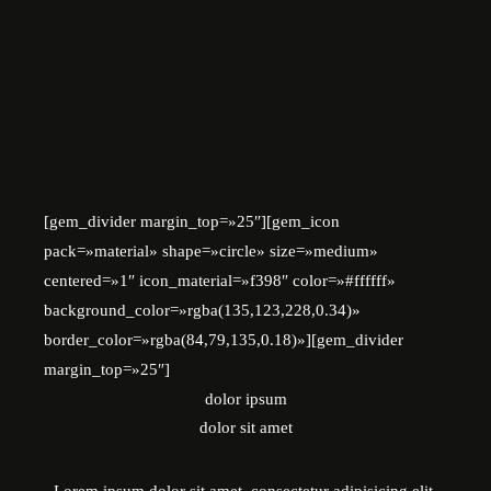
[gem_divider margin_top=»25″][gem_icon
pack=»material» shape=»circle» size=»medium»
centered=»1″ icon_material=»f398″ color=»#ffffff»
background_color=»rgba(135,123,228,0.34)»
border_color=»rgba(84,79,135,0.18)»][gem_divider
margin_top=»25″]
dolor ipsum
dolor sit amet