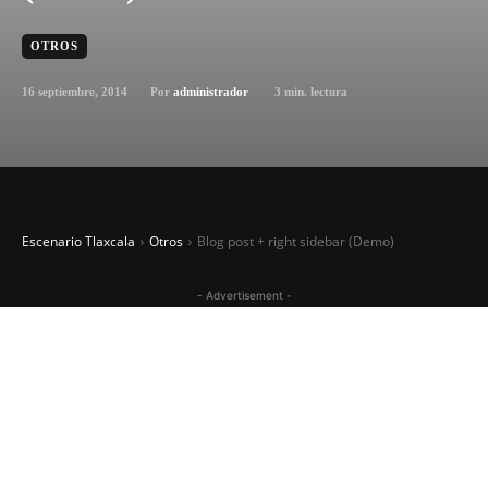
OTROS
16 septiembre, 2014
3
min. lectura
Por
administrador
Escenario Tlaxcala
Otros
Blog post + right sidebar (Demo)
- Advertisement -