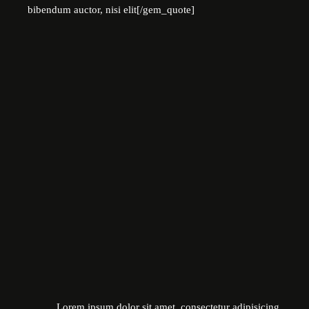
bibendum auctor, nisi elit[/gem_quote]
Lorem ipsum dolor sit amet, consectetur adipisicing