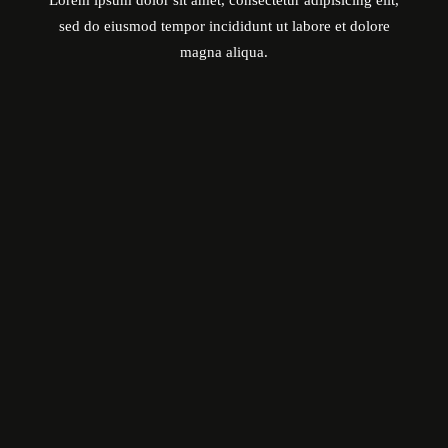
Lorem ipsum dolor sit amet, consectetur adipisicing elit,
sed do eiusmod tempor incididunt ut labore et dolore
magna aliqua.