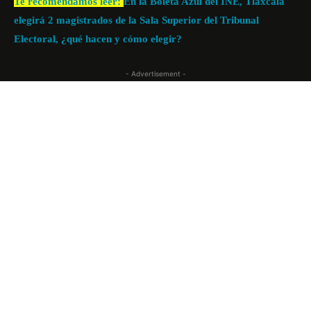
Te recomendamos leer:
En la Boleta Azul del INE, Tlaxcala
elegirá 2 magistrados de la Sala Superior del Tribunal
Electoral, ¿qué hacen y cómo elegir?
- Advertisement -