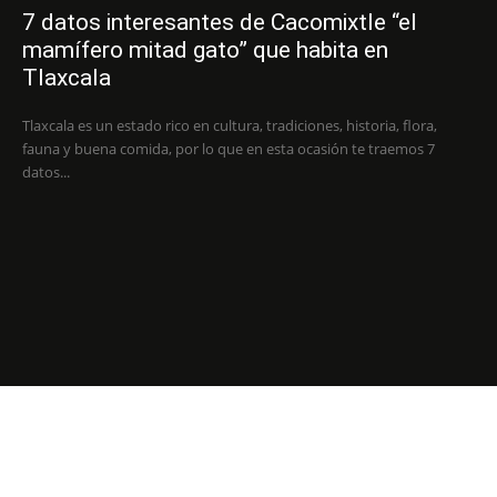
7 datos interesantes de Cacomixtle “el
mamífero mitad gato” que habita en
Tlaxcala
Tlaxcala es un estado rico en cultura, tradiciones, historia, flora,
fauna y buena comida, por lo que en esta ocasión te traemos 7
datos...