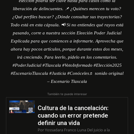
elección podría ser clave hasta para casos como la
liberación de delincuentes. 📌 ¿Quiénes merecen tu voto?
¿Qué perfiles buscar? ¿Dónde consultar sus trayectorias?
Todo está en esta cápsula. 📢 Si no entiendes qué rayos está
pasando, corre a nuestra sección Eleeción Poder Judicial
Explicada para que comiences a informarte. Aprovecha que
ahora hay pocos artículos, porque durante estos dos meses,
irá creciendo. Para leerlo, pídelo en los comentarios.
#PoderJudicial #Tlaxcala #VotoInformado #Elección2025
#EscenarioTlaxcala #Justicia #Conóceles
♬ sonido original
– Escenario Tlaxcala
También te puede interesar
Cultura de la cancelación:
cuando un error pretende
definir una vida
Por Yossadara Franco Luna Del juicio a la