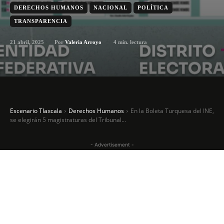
DERECHOS HUMANOS
NACIONAL
POLÍTICA
TRANSPARENCIA
21 abril, 2025
4
min. lectura
Por
Valeria Arroyo
Escenario Tlaxcala
Derechos Humanos
En la Boleta Turquesa del INE,
se elegirán 5 magistraturas del Tribunal...
- Advertisement -