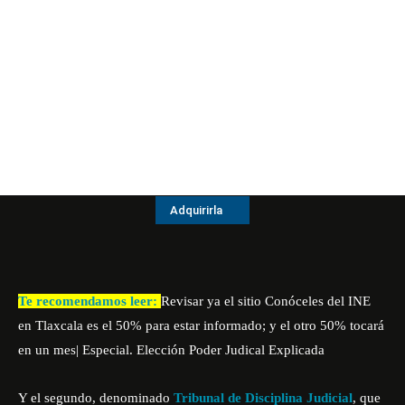
Adquirirla
Te recomendamos leer:
Revisar ya el sitio Conóceles del INE
en Tlaxcala es el 50% para estar informado; y el otro 50% tocará
en un mes| Especial. Elección Poder Judical Explicada
Y el segundo, denominado
Tribunal de Disciplina Judicial
, que