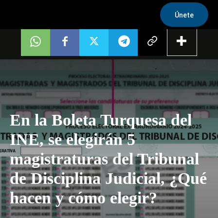
Únete
En la Boleta Turquesa del
INE, se elegirán 5
magistraturas del Tribunal
de Disciplina Judicial, ¿Qué
hacen y cómo elegir?