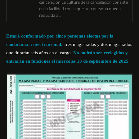
cancelación La cultura de la cancelación consiste
en la facilidad con la que una persona queda
reducida a...
Estará conformado por cinco personas electas por la
ciudadanía a nivel nacional.
Tres magistradas y dos magistrados
que durarán seis años en el cargo.
No podrán ser reelegidos y
entrarán en funciones
el
miércoles 10 de septiembre de 2025
.