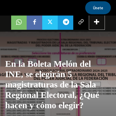
Únete
En la Boleta Melón del
INE, se elegirán 5
magistraturas de la Sala
Regional Electoral, ¿Qué
hacen y cómo elegir?