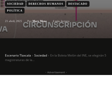
SOCIEDAD
DERECHOS HUMANOS
DESTACADO
POLÍTICA
21 abril, 2025
4
min. lectura
Por
Mary Mena
Escenario Tlaxcala
Sociedad
En la Boleta Melón del INE, se elegirán 5
magistraturas de la...
- Advertisement -