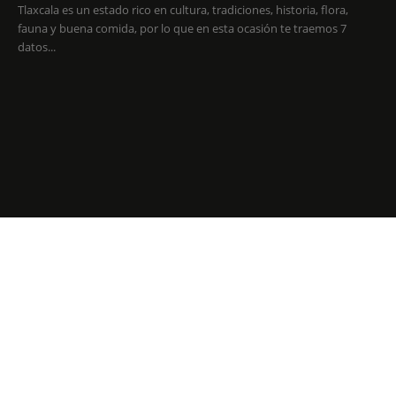
Tlaxcala es un estado rico en cultura, tradiciones, historia, flora,
fauna y buena comida, por lo que en esta ocasión te traemos 7
datos...