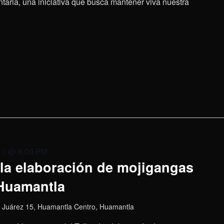
aria, una iniciativa que busca mantener viva nuestra
11 @ 6:00 PM
 la elaboración de mojigangas
 Huamantla
 Juárez 15, Huamantla Centro, Huamantla