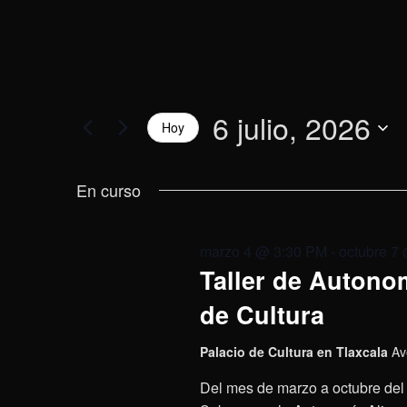
6 julio, 2026
Hoy
Selecciona
la
En curso
fecha.
marzo 4 @ 3:30 PM
-
octubre 7
Taller de Autonom
de Cultura
Palacio de Cultura en Tlaxcala
Av
Del mes de marzo a octubre del 