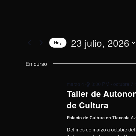
23 julio, 2026
Hoy
Selecciona
la
En curso
fecha.
marzo 4 @ 3:30 PM
-
octubre 7
Taller de Autonom
de Cultura
Palacio de Cultura en Tlaxcala
Av
Del mes de marzo a octubre del 