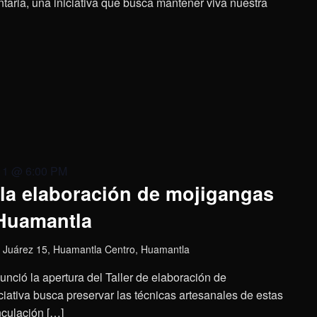
aria, una iniciativa que busca mantener viva nuestra
11 @ 6:00 PM
 la elaboración de mojigangas
 Huamantla
 Juárez 15, Huamantla Centro, Huamantla
nció la apertura del Taller de elaboración de
ciativa busca preservar las técnicas artesanales de estas
inculación […]