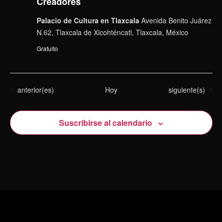
Creadores
Palacio de Cultura en Tlaxcala
Avenida Benito Juárez
N.62, Tlaxcala de Xicohténcatl, Tlaxcala, México
Gratuito
Eventos
Eventos
anterior(es)
Hoy
siguiente(s)
Suscribirse al calendario