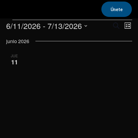
Únete
Eventos
6/11/2026
 - 
7/13/2026
Na
Navega
Buscar
Lista
de
Selecciona
de
junio 2026
la
vis
fecha.
búsqu
de
JUE
y
11
Eve
vistas
de
Evento