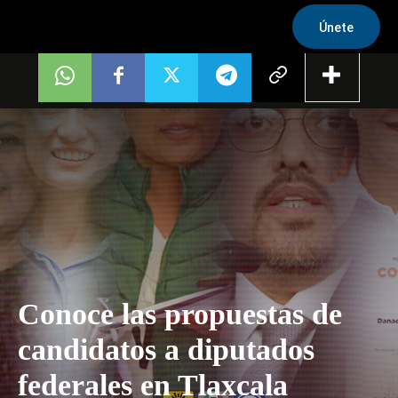
Únete
Conoce las propuestas de
candidatos a diputados
federales en Tlaxcala