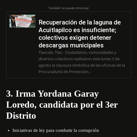
También te puede interesar
Recuperación de la laguna de
Acuitlapilco es insuficiente;
colectivos exigen detener
descargas municipales
Tlaxcala, Tlax.- Ciudadanos, comunidades y
diversos colectivos realizaron este lunes 3 de
agosto la clausura simbólica de las oficinas de la
Procuraduría de Protección...
3. Irma Yordana Garay
Loredo, candidata por el 3er
Distrito
Iniciativas de ley para combatir la corrupción