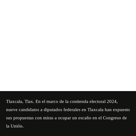
Tlaxcala, Tlax. En el marco de la contienda electoral 2024,
nueve candidatos a diputados federales en Tlaxcala han expuesto
sus propuestas con miras a ocupar un escaño en el Congreso de
la Unión.