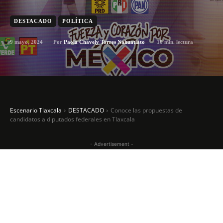
DESTACADO
POLÍTICA
9 mayo, 2024
10
min. lectura
Por
Paola Chavely Torres Nahuatlato
Escenario Tlaxcala
DESTACADO
Conoce las propuestas de
candidatos a diputados federales en Tlaxcala
- Advertisement -