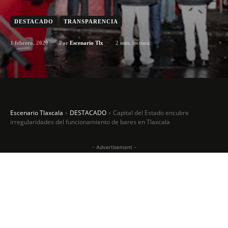
DESTACADO
TRANSPARENCIA
1 febrero, 2020
2
min. lectura
Por
Escenario Tlx
Escenario Tlaxcala
DESTACADO
Capital del Estado encubre
irregularidades del funcionamiento de bares en Tlaxcala
- Advertisement -