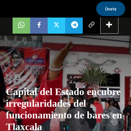
Únete
Capital del Estado encubre
irregularidades del
funcionamiento de bares en
Tlaxcala