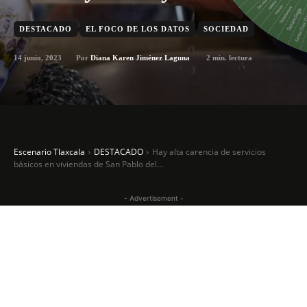
DESTACADO
EL FOCO DE LOS DATOS
SOCIEDAD
14 junio, 2023
2
min. lectura
Por
Diana Karen Jiménez Laguna
Escenario Tlaxcala
DESTACADO
Hay alta carencia de servicios
básicos en viviendas de San Pablo del...
- Advertisement -