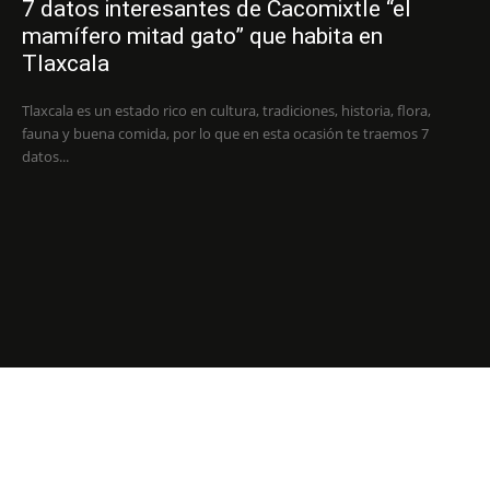
7 datos interesantes de Cacomixtle “el
mamífero mitad gato” que habita en
Tlaxcala
Tlaxcala es un estado rico en cultura, tradiciones, historia, flora,
fauna y buena comida, por lo que en esta ocasión te traemos 7
datos...