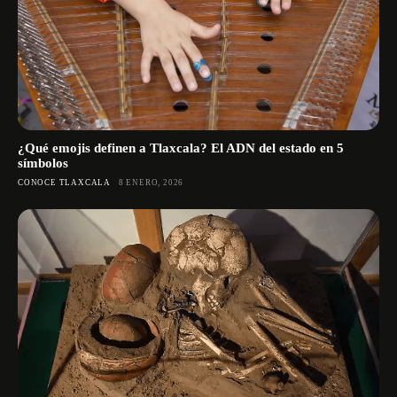
¿Qué emojis definen a Tlaxcala? El ADN del estado en 5
símbolos
CONOCE TLAXCALA
8 ENERO, 2026