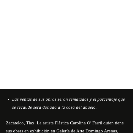
Las ventas de sus obras serán rematadas y el porcentaje que
se recaude será donada a la casa del abuelo.
Zacatelco, Tlax. La artista Plástica Carolina O′ Farril quien tiene
sus obras en exhibición en Galería de Arte Domingo Arenas,