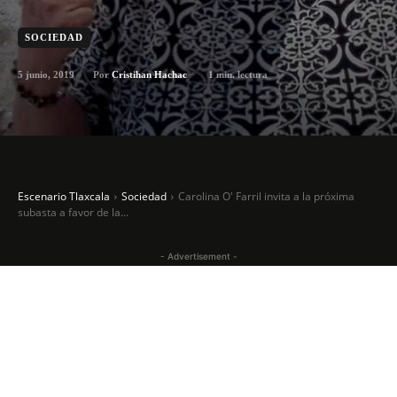
SOCIEDAD
5 junio, 2019
1
min. lectura
Por
Cristihan Hachac
Escenario Tlaxcala
Sociedad
Carolina O′ Farril invita a la próxima
subasta a favor de la...
- Advertisement -