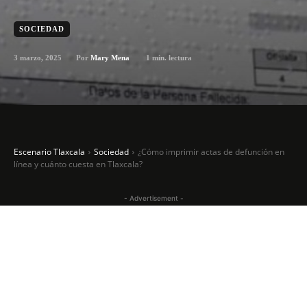
SOCIEDAD
3 marzo, 2025
1
min. lectura
Por
Mary Mena
Escenario Tlaxcala
Sociedad
¿Cómo imprimir actas de defunción en
línea y cuánto cuesta en Tlaxcala?
- Advertisement -