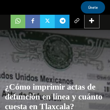
Únete
¿Cómo imprimir actas de
defunción en línea y cuánto
cuesta en Tlaxcala?