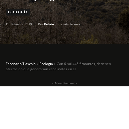
ECOLOGÍA
11 diciembre, 2019
2
min. lectura
Por
Boletín
Escenario Tlaxcala
Ecología
Con 6 mil 445 firmantes, detienen
afectación que generarían escalinatas en el...
- Advertisement -