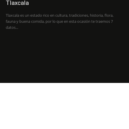
Tlaxcala
Tlaxcala es un estado rico en cultura, tradiciones, historia, flora,
fauna y buena comida, por lo que en esta ocasión te traemos 7
datos...