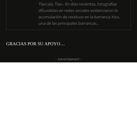
Tlaxcala, Tlax.- En días recientes, fotografías
difundidas en redes sociales evidenciaron la
acumulación de residuos en la barranca Xico,
una de las principales barrancas...
GRACIAS POR SU APOYO…
- Advertisement -