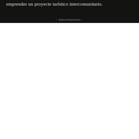
emprender un proyecto turístico intercomunitario.
- Advertisement -