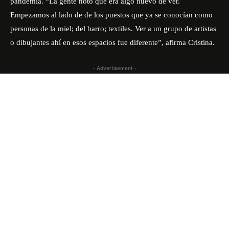
pandemia. “La gente notó que era algo nuevo de ver.
Empezamos al lado de de los puestos que ya se conocían como
personas de la miel; del barro;
textiles
. Ver a un grupo de artistas
o dibujantes ahí en esos espacios fue diferente”, afirma Cristina.
- Advertisement -