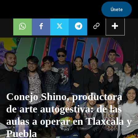
Únete
Conejo Shino, productora
de arte autogestiva: de las
aulas a operar en Tlaxcala y
Puebla