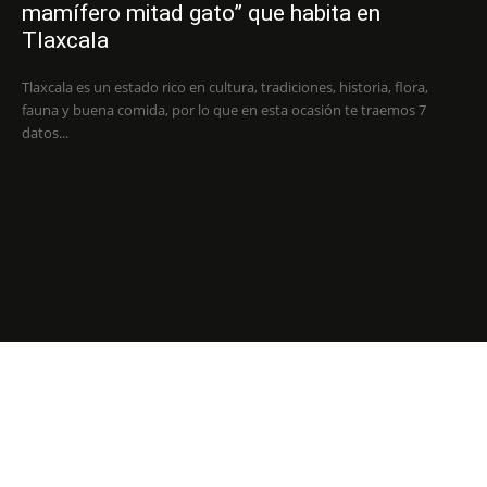
mamífero mitad gato” que habita en
Tlaxcala
Tlaxcala es un estado rico en cultura, tradiciones, historia, flora,
fauna y buena comida, por lo que en esta ocasión te traemos 7
datos...