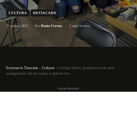
CULTURA
DESTACADO
12 enero, 2023
2
min. lectura
Por
Dania Corona
Escenario Tlaxcala
Cultura
Conejo Shino, productora de arte
autogestiva: de las aulas a operar en...
- Advertisement -