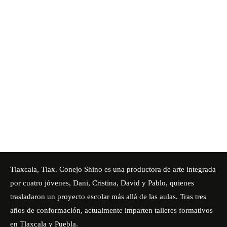
Tlaxcala, Tlax.
Conejo Shino
es una productora de arte integrada
por cuatro jóvenes, Dani, Cristina, David y Pablo, quienes
trasladaron un proyecto escolar más allá de las aulas. Tras tres
años de conformación, actualmente imparten talleres formativos
en Tlaxcala y Puebla.