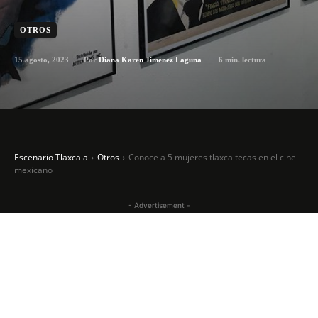
OTROS
15 agosto, 2023
6
min. lectura
Por
Diana Karen Jiménez Laguna
Escenario Tlaxcala
Otros
Conoce a 5 mujeres tlaxcaltecas en el cine
mexicano
- Advertisement -