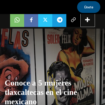
Únete
Conoce a 5 mujeres
tlaxcaltecas en el cine
mexicano