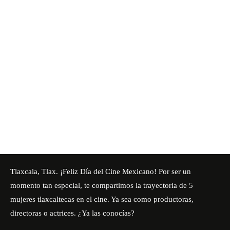
Tlaxcala, Tlax. ¡Feliz Día del Cine Mexicano! Por ser un
momento tan especial, te compartimos la trayectoria de 5
mujeres tlaxcaltecas en el cine. Ya sea como productoras,
directoras o actrices. ¿Ya las conocías?