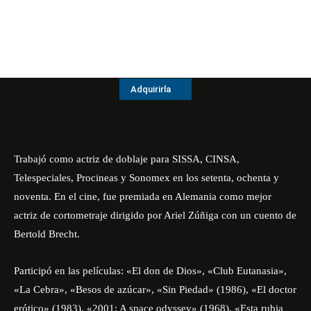
Adquirirla
Trabajó como actriz de doblaje para SISSA, CINSA,
Telespeciales, Procineas y Sonomex en los setenta, ochenta y
noventa. En el cine, fue premiada en Alemania como mejor
actriz de cortometraje dirigido por Ariel Zúñiga con un cuento de
Bertold Brecht.
Participó en las películas: «El don de Dios», «Club Eutanasia»,
«La Cebra», «Besos de azúcar», «Sin Piedad» (1986), «El doctor
erótico» (1983), «2001: A space odyssey» (1968), «Esta rubia