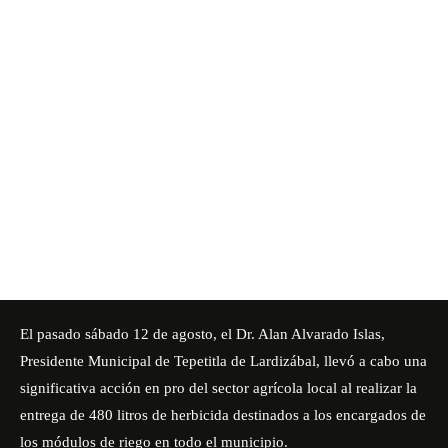
El pasado sábado 12 de agosto, el Dr. Alan Alvarado Islas,
Presidente Municipal de Tepetitla de Lardizábal, llevó a cabo una
significativa acción en pro del sector agrícola local al realizar la
entrega de 480 litros de herbicida destinados a los encargados de
los módulos de riego en todo el municipio.