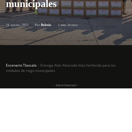
municipales
16 agosto, 2023
1
min. lectura
Por
Boletín
Escenario Tlaxcala
Entrega Alan Alvarado Islas herbicida para los
módulos de riego municipales
- Advertisement -