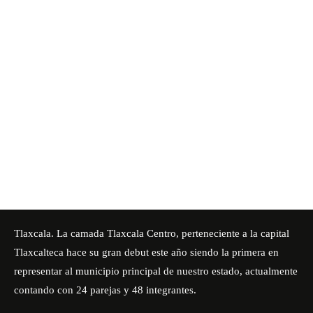
Tlaxcala. La camada Tlaxcala Centro, perteneciente a la capital
Tlaxcalteca hace su gran debut este año siendo la primera en
representar al
municipio
principal de nuestro estado, actualmente
contando con 24 parejas y 48 integrantes.