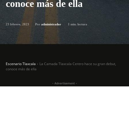
conoce más de ella
23 febrero, 2023
1
min. lectura
Por
administrador
Escenario Tlaxcala
La Camada Tlaxcala Centro hace su gran debut,
conoce más de ella
- Advertisement -