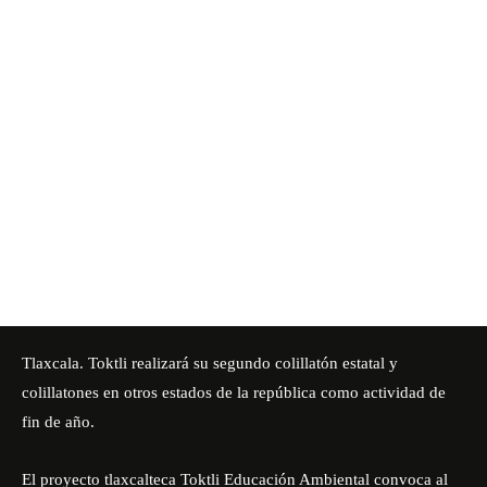
Tlaxcala. Toktli realizará su segundo colillatón estatal y
colillatones en otros estados de la república como actividad de
fin de año.
El proyecto tlaxcalteca Toktli Educación Ambiental convoca al