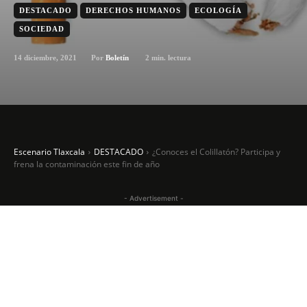
DESTACADO
DERECHOS HUMANOS
ECOLOGÍA
SOCIEDAD
14 diciembre, 2021
2
min. lectura
Por
Boletín
Escenario Tlaxcala
DESTACADO
¿Conoces el Colillatón? Participa y
frena la contaminación este fin de año
- Advertisement -