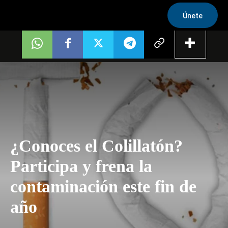
Únete
¿Conoces el Colillatón?
Participa y frena la
contaminación este fin de
año