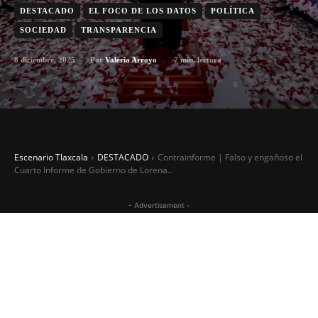
DESTACADO
EL FOCO DE LOS DATOS
POLÍTICA
SOCIEDAD
TRANSPARENCIA
8 diciembre, 2025
7
min. lectura
Por
Valeria Arroyo
Escenario Tlaxcala
DESTACADO
Contrainforme | Falso y engañoso el
Cuarto Informe de Gobierno de Lorena...
- Advertisement -