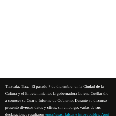
Tlaxcala, Tlax.- El pasado 7 de diciembre, en la Ciudad de la
Cultura y el Entretenimiento, la gobernadora Lorena Cuéllar dio
a conocer su Cuarto Informe de Gobierno. Durante su discurso
presentó diversos datos y cifras, sin embargo, varias de sus
declaraciones resultaron
engañosas, falsas e improbables.
Aquí