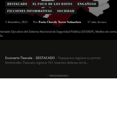
DESTACADO
EL FOCO DE LOS DATOS
ENGAÑOSO
FICCIONES INFORMATIVAS
SOCIEDAD
3 diciembre, 2025
57
min. lectura
Por
Paola Chavely Torres Nahuatlato
Escenario Tlaxcala
DESTACADO
Tepeyanco registra su primer
feminicidio; Tlaxcala registra 161 muertes dolosas en lo...
- Advertisement -