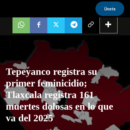
Únete
Tepeyanco registra su
primer feminicidio;
Tlaxcala registra 161
muertes dolosas en lo que
va del 2025