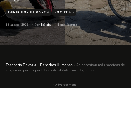
DERECHOS HUMANOS
SOCIEDAD
16 agosto, 2021
2
min. lectura
Por
Boletín
Escenario Tlaxcala
Derechos Humanos
Se necesitan más medidas de
seguridad para repartidores de plataformas digitales en...
- Advertisement -