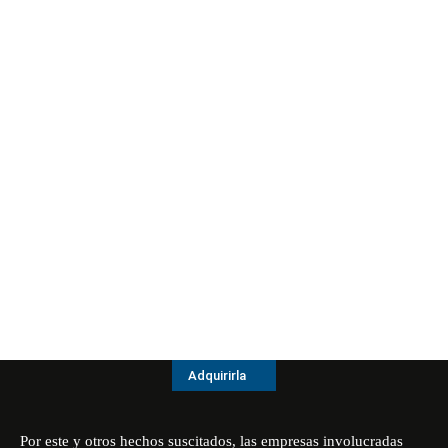
Adquirirla
Por este y otros hechos suscitados, las empresas involucradas