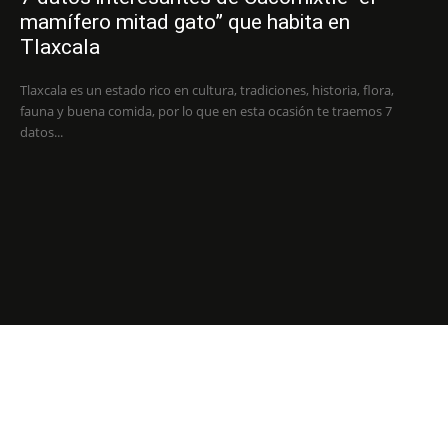
mamífero mitad gato” que habita en
Tlaxcala
Tlaxcala es un estado rico en cultura, tradiciones, historia, flora,
fauna y buena comida, por lo que en esta ocasión te traemos 7
datos...