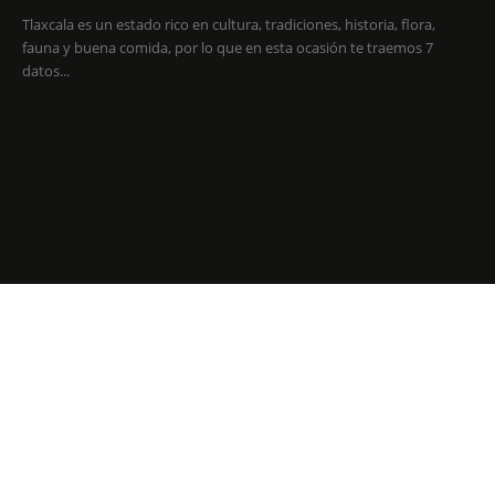
Tlaxcala es un estado rico en cultura, tradiciones, historia, flora,
fauna y buena comida, por lo que en esta ocasión te traemos 7
datos...