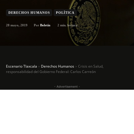
DERECHOS HUMANOS
POLÍTICA
28 mayo, 2019
2
min. lectura
Por
Boletín
Escenario Tlaxcala
Derechos Humanos
Crisis en Salud,
responsabilidad del Gobierno Federal: Carlos Carreón
- Advertisement -