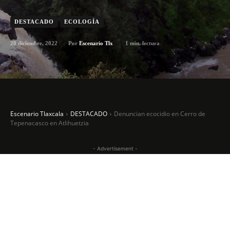
DESTACADO
ECOLOGÍA
20 diciembre, 2022
1
min. lectura
Por
Escenario Tlx
Escenario Tlaxcala
DESTACADO
Denuncian ecocidio en Cerro de
Tepenacasco en Atlihuetzia
- Advertisement -