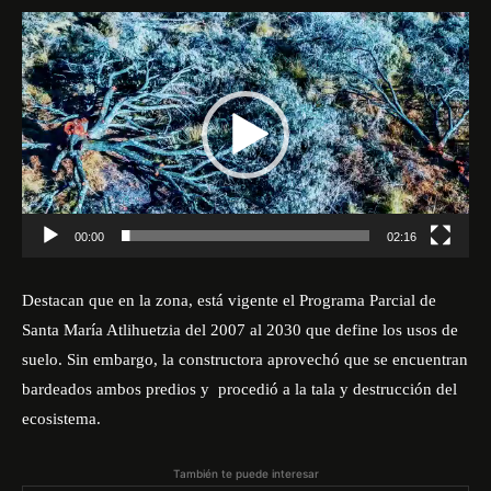
R
e
p
r
o
d
u
c
00:00
02:16
t
o
Destacan que en la zona, está vigente el Programa Parcial de
r
Santa María Atlihuetzia del 2007 al 2030 que define los usos de
d
suelo. Sin embargo, la constructora aprovechó que se encuentran
e
bardeados ambos predios y procedió a la tala y destrucción del
v
ecosistema.
í
d
También te puede interesar