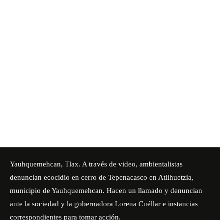
Yauhquemehcan, Tlax. A través de video, ambientalistas
denuncian ecocidio en cerro de Tepenacasco en
Atlihuetzia,
municipio de
Yauhquemehcan
. Hacen un llamado y denuncian
ante la sociedad y la gobernadora Lorena Cuéllar e instancias
correspondientes para tomar acción.