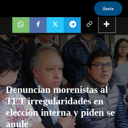
Únete
Denuncian morenistas al
TET irregularidades en
elección interna y piden se
anule