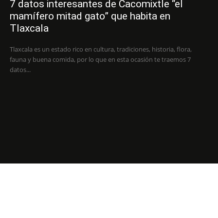
7 datos interesantes de Cacomixtle “el
mamífero mitad gato” que habita en
Tlaxcala
Tlaxcala es un estado rico en cultura, tradiciones, historia, flora,
fauna y buena comida, por lo que en esta ocasión te traemos 7
datos...