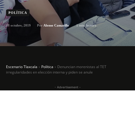
POLÍTICA
28 octubre, 2019
1
min. lectura
Por
Alonso Camarillo
Escenario Tlaxcala
Política
Denuncian morenistas al TET
irregularidades en elección interna y piden se anule
- Advertisement -