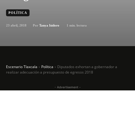
POLÍTICA
23 abril, 2018
1
min. lectura
Por
Tanya Isidoro
Escenario Tlaxcala
Política
Diputados exhortan a gobernador a
realizar adecuación a presupuesto de egresos 2018
- Advertisement -