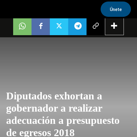
Únete
Diputados exhortan a
gobernador a realizar
adecuación a presupuesto
de egresos 2018