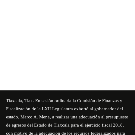
Tlaxcala, Tlax. En sesión ordinaria la Comisión de Finanzas y
Fiscalización de la LXII Legislatura exhortó al gobernador del
estado, Marco A. Mena, a realizar una adecuación al presupuesto
de egresos del Estado de Tlaxcala para el ejercicio fiscal 2018,
con motivo de la adecuación de los recursos federalizados para