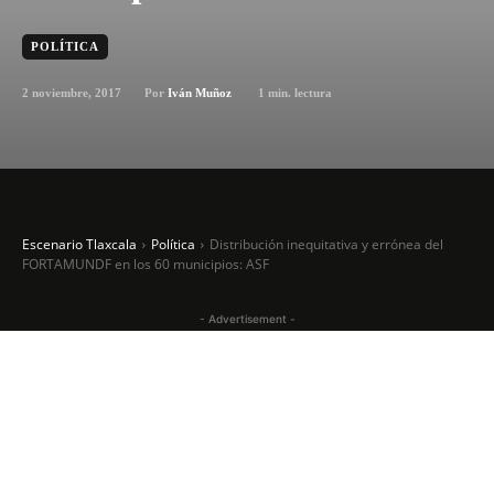
POLÍTICA
2 noviembre, 2017
1
min. lectura
Por
Iván Muñoz
Escenario Tlaxcala
Política
Distribución inequitativa y errónea del
FORTAMUNDF en los 60 municipios: ASF
- Advertisement -