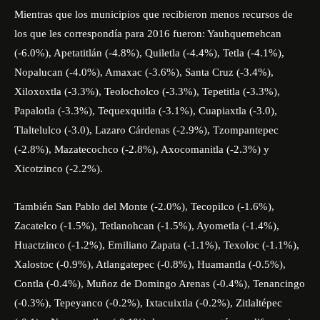
Mientras que los municipios que recibieron menos recursos de
los que les correspondía para 2016 fueron: Yauhquemehcan
(-6.0%), Apetatitlán (-4.8%), Quiletla (-4.4%), Tetla (-4.1%),
Nopalucan (-4.0%), Amaxac (-3.6%), Santa Cruz (-3.4%),
Xiloxoxtla (-3.3%), Teolocholco (-3.3%), Tepetitla (-3.3%),
Papalotla (-3.3%), Tequexquitla (-3.1%), Cuapiaxtla (-3.0),
Tlaltelulco (-3.0), Lazaro Cárdenas (-2.9%), Tzompantepec
(-2.8%), Mazatecochco (-2.8%), Axocomanitla (-2.3%) y
Xicotzinco (-2.2%).
También San Pablo del Monte (-2.0%), Tecopilco (-1.6%),
Zacatelco (-1.5%), Tetlanohcan (-1.5%), Ayometla (-1.4%),
Huactzinco (-1.2%), Emiliano Zapata (-1.1%), Texoloc (-1.1%),
Xalostoc (-0.9%), Atlangatepec (-0.8%), Huamantla (-0.5%),
Contla (-0.4%), Muñoz de Domingo Arenas (-0.4%), Tenancingo
(-0.3%), Tepeyanco (-0.2%), Ixtacuixtla (-0.2%), Zitlaltépec