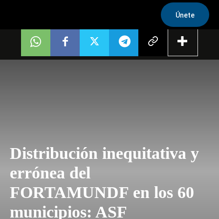
Únete
Distribución inequitativa y
errónea del
FORTAMUNDF en los 60
municipios: ASF