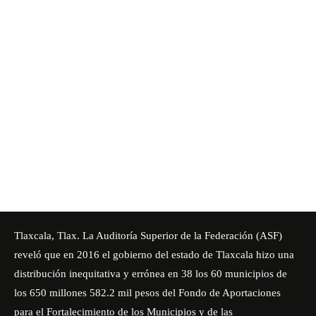
Tlaxcala, Tlax. La Auditoría Superior de la Federación (ASF)
reveló que en 2016 el gobierno del estado de Tlaxcala hizo una
distribución inequitativa y errónea en 38 los 60 municipios de
los 650 millones 582.2 mil pesos del Fondo de Aportaciones
para el Fortalecimiento de los Municipios y de las