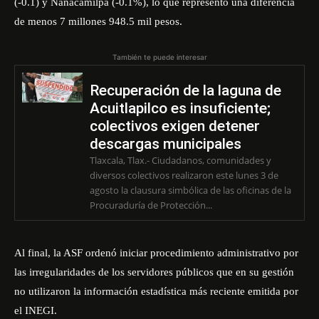
(-0.1) y Nanacamilpa (-0.1%), lo que representó una diferencia
de menos 7 millones 948.5 mil pesos.
También te puede interesar
Recuperación de la laguna de
Acuitlapilco es insuficiente;
colectivos exigen detener
descargas municipales
Tlaxcala, Tlax.- Ciudadanos, comunidades y
diversos colectivos realizaron este lunes 3 de
agosto la clausura simbólica de las oficinas de la
Procuraduría de Protección...
Al final, la ASF ordenó iniciar procedimiento administrativo por
las irregularidades de los servidores públicos que en su gestión
no utilizaron la información estadística más reciente emitida por
el INEGI.