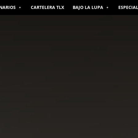
NARIOS
CARTELERA TLX
BAJO LA LUPA
ESPECIA