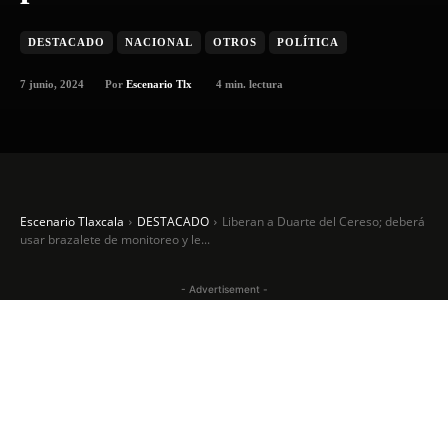
DESTACADO
NACIONAL
OTROS
POLÍTICA
7 junio, 2024
4
min. lectura
Por
Escenario Tlx
Escenario Tlaxcala
DESTACADO
Liberan a Duarte del Cereso; deberá
usar brazalete de monitoreo y le...
- Advertisement -