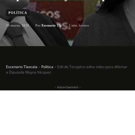
POLÍTICA
10 marzo, 2020
2
min. lectura
Por
Escenario Tlx
Escenario Tlaxcala
Política
Edil de Tecopilco edita video para difamar
a Diputada Mayra Vázquez
- Advertisement -