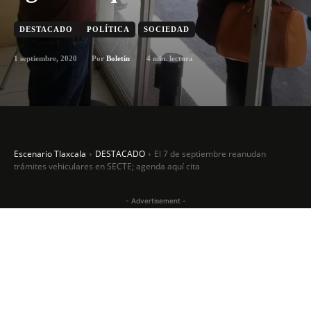
DESTACADO
POLÍTICA
SOCIEDAD
1 septiembre, 2020
4
min. lectura
Por
Boletín
Escenario Tlaxcala
DESTACADO
El 7 de septiembre reanudan
trámites vehiculares en SECTE; agenda aquí cita
- Advertisement -