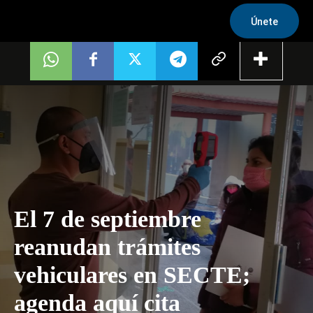
Únete
El 7 de septiembre
reanudan trámites
vehiculares en SECTE;
agenda aquí cita