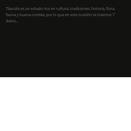
Tlaxcala es un estado rico en cultura, tradiciones, historia, flora,
fauna y buena comida, por lo que en esta ocasión te traemos 7
datos...