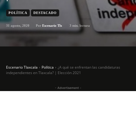
POLÍTICA
DESTACADO
31 agosto, 2020
3
min. lectura
Por
Escenario Tlx
Escenario Tlaxcala
Política
¿A qué se enfrentan las candidaturas
independientes en Tlaxcala? | Elección 2021
- Advertisement -