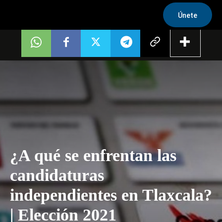
Únete
¿A qué se enfrentan las
candidaturas
independientes en Tlaxcala?
| Elección 2021