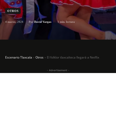
OTROS
4 marzo, 2024
1
min. lectura
Por
David Vargas
Escenario Tlaxcala
Otros
El folklor tlaxcalteca llegará a Netflix
- Advertisement -