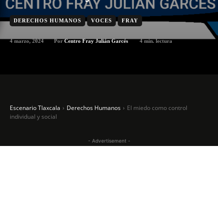
DERECHOS HUMANOS
VOCES
FRAY
4 marzo, 2024
4
min. lectura
Por
Centro Fray Julián Garcés
Escenario Tlaxcala
Derechos Humanos
El miedo como control
individual y social
- Advertisement -