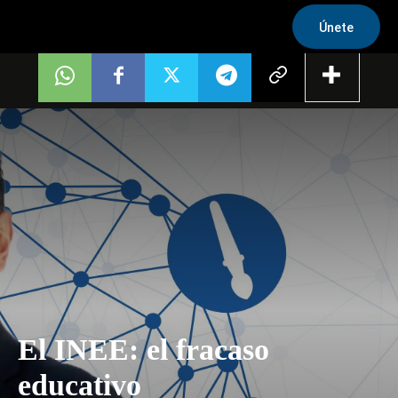
Únete
El INEE: el fracaso
educativo