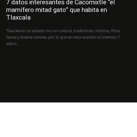
7 datos interesantes de Cacomixtle “el
mamífero mitad gato” que habita en
Tlaxcala
Tlaxcala es un estado rico en cultura, tradiciones, historia, flora,
fauna y buena comida, por lo que en esta ocasión te traemos 7
datos...