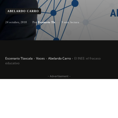
ABELARDO CARRO
24 octubre, 2018
9
min. lectura
Por
Escenario Tlx
Escenario Tlaxcala
Voces
Abelardo Carro
El INEE: el fracaso
educativo
- Advertisement -