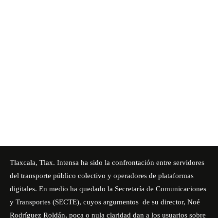
Tlaxcala, Tlax. Intensa ha sido la confrontación entre servidores
del transporte público colectivo y operadores de plataformas
digitales. En medio ha quedado la Secretaría de Comunicaciones
y Transportes (SECTE), cuyos argumentos de su director, Noé
Rodríguez Roldán, poca o nula claridad dan a los usuarios sobre