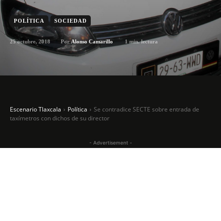
POLÍTICA
SOCIEDAD
25 octubre, 2018
1
min. lectura
Por
Alonso Camarillo
Escenario Tlaxcala
Política
Se contradice SECTE sobre entrada de
taxímetros con dichos de su director
- Advertisement -