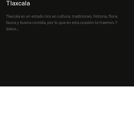
Tlaxcala
Tlaxcala es un estado rico en cultura, tradiciones, historia, flora,
fauna y buena comida, por lo que en esta ocasión te traemos 7
datos...