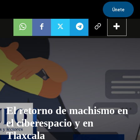
Únete
El retorno de machismo en
el ciberespacio y en
Tlaxcala