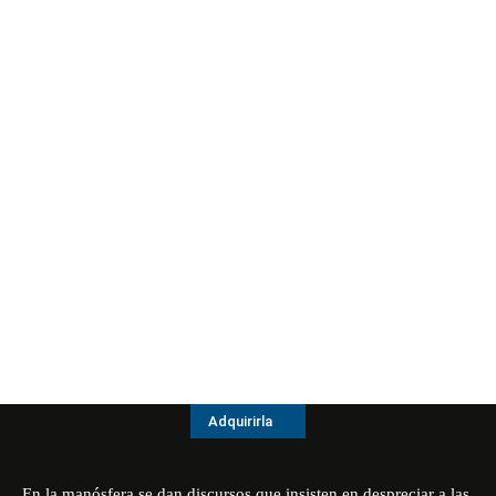
Adquirirla
En la manósfera se dan discursos que insisten en despreciar a las