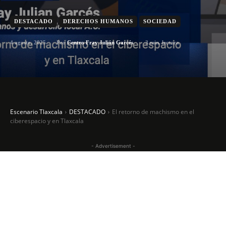
DESTACADO
DERECHOS HUMANOS
SOCIEDAD
4 agosto, 2025
3
min. lectura
Por
Centro Fray Julián Garcés
Escenario Tlaxcala
DESTACADO
El retorno de machismo en el
ciberespacio y en Tlaxcala
- Advertisement -