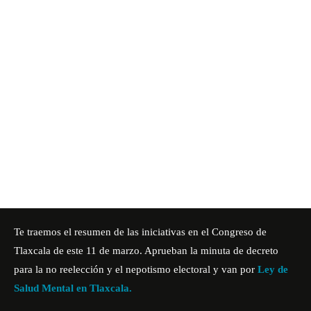
Te traemos el resumen de las iniciativas en el
Congreso de
Tlaxcala
de este 11 de marzo. Aprueban la minuta de decreto
para la no reelección y el nepotismo electoral y van por
Ley de
Salud Mental en Tlaxcala.