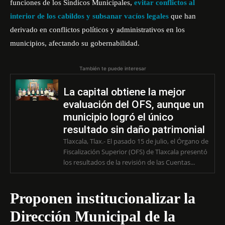
funciones de los Síndicos Municipales,
evitar conflictos al
interior de los cabildos y subsanar vacíos legales
que han
derivado en conflictos políticos y administrativos en los
municipios, afectando su gobernabilidad.
También te puede interesar
La capital obtiene la mejor
evaluación del OFS, aunque un
municipio logró el único
resultado sin daño patrimonial
Tlaxcala, Tlax.- El pasado 15 de julio, el Órgano de
Fiscalización Superior (OFS) de Tlaxcala presentó
los resultados de la revisión de las Cuentas...
Proponen institucionalizar la
Dirección Municipal de la