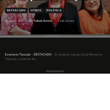
DESTACADO
OTROS
POLÍTICA
12 marzo, 2025
2
min. lectura
Por
Valeria Arroyo
Escenario Tlaxcala
DESTACADO
En el pleno: Ley de Salud Mental en
Tlaxcala y creación de...
- Advertisement -