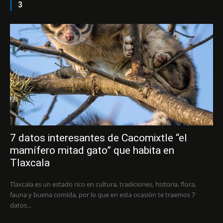
3
7 datos interesantes de Cacomixtle “el
mamífero mitad gato” que habita en
Tlaxcala
Tlaxcala es un estado rico en cultura, tradiciones, historia, flora,
fauna y buena comida, por lo que en esta ocasión te traemos 7
datos...