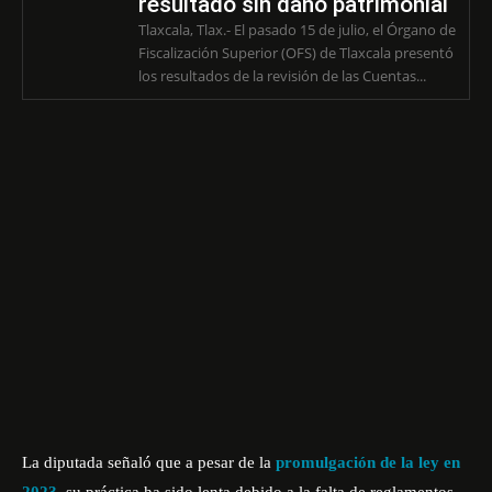
resultado sin daño patrimonial
Tlaxcala, Tlax.- El pasado 15 de julio, el Órgano de
Fiscalización Superior (OFS) de Tlaxcala presentó
los resultados de la revisión de las Cuentas...
La diputada señaló que a pesar de la
promulgación de la ley en
2023,
su práctica ha sido lenta debido a la falta de reglamentos,